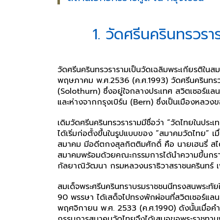
1. วัดศรีนครินทรวร
วัดศรีนครินทรวรารามเป็นวัดเฉลิมพระเกียรติในส
พฤษภาคม พ.ศ.2536 (ค.ศ.1993) วัดศรีนครินทรวรา
(Solothurn) ซึ่งอยู่ใจกลางประเทศ สวิตเซอร์แลน
และห่างจากกรุงเบิร์น (Bern) ซึ่งเป็นเมืองหล
เดิมวัดศรีนครินทรวรารามมีชื่อว่า “วัดไทยในประเทศ
ได้เริ่มก่อตั้งขึ้นในรูปแบบของ “สมาคมวัดไทย” 
สมาคม มีอดีตกงสุลกิตติมศักดิ์ คือ นายเฮนรี่ 
สมาคมพร้อมด้วยคณะกรรมการได้นำความขึ้นกราบบั
กัลยาณิวัฒนา กรมหลวงนราธิวาสราชนครินทร์ เ
สมเด็จพระศรีนครินทราบรมราชชนนีทรงสนพระทัยใ
90 พรรษา ได้เสด็จไปทรงพักผ่อนที่สวิตเซอร์แลนด
พฤศจิกายน พ.ศ. 2533 (ค.ศ.1990) ดังนั้นเมื่อคำ
กรรมการสมาคมวัดไทยจึงได้เสนอขอพระราชทานพระม