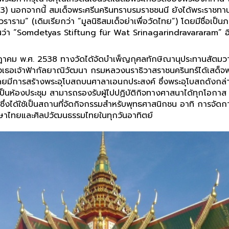
1993) นอกจากนี้ สมเด็จพระศรีนครินทราบรมราชชนนี ยังได้พระร
นทรวราราม” (เดิมเรียกว่า “มูลนิธิสมเด็จย่าเพื่อวัดไทย”) โดยมีชื
ว่า “Somdetyas Stiftung für Wat Srinagarindravararam” อ
รกฎาคม พ.ศ. 2538 ทางวัดได้จัดบำเพ็ญกุศลทักษิณานุประทานสัตมว
นางเธอเจ้าฟ้ากัลยาณิวัฒนา กรมหลวงนราธิวาสราชนครินทร์ได้เสด็จ
 โดยมีการสร้างพระอุโบสถบนศาลาเอนกประสงค์ ซึ่งพระอุโบสถดังกล่า
างเป็นห้องประชุม สามารถรองรับผู้ไปปฏิบัติกิจทางศาสนาได้ทุกโอกา
 ซึ่งได้ใช้เป็นสถานที่จัดกิจกรรมสำหรับพุทธศาสนิกชน อาทิ การจั
ษาไทยและศิลปวัฒนธรรมไทยในทุกวันอาทิตย์