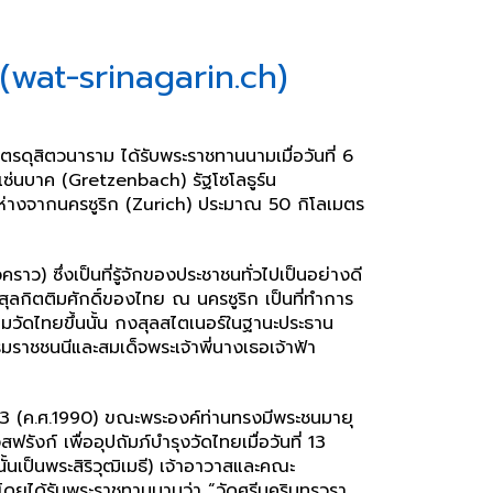
(wat-srinagarin.ch)
ดุสิตวนาราม ได้รับพระราชทานนามเมื่อวันที่ 6
เซ่นบาค (Gretzenbach) รัฐโซโลธูร์น
ยู่ห่างจากนครซูริก (Zurich) ประมาณ 50 กิโลเมตร
าว) ซึ่งเป็นที่รู้จักของประชาชนทั่วไปเป็นอย่างดี
สุลกิตติมศักดิ์ของไทย ณ นครซูริก เป็นที่ทำการ
มวัดไทยขึ้นนั้น กงสุลสไตเนอร์ในฐานะประธาน
าชชนนีและสมเด็จพระเจ้าพี่นางเธอเจ้าฟ้า
33 (ค.ศ.1990) ขณะพระองค์ท่านทรงมีพระชนมายุ
ก์ เพื่ออุปถัมภ์บำรุงวัดไทยเมื่อวันที่ 13
นเป็นพระสิริวุฒิเมธี) เจ้าอาวาสและคณะ
โดยได้รับพระราชทานนามว่า “วัดศรีนครินทรวรา