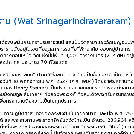
าราม (Wat Srinagarindravararam) 
มเด็จพระศรีนครินทราบรมราชชนนี และเป็นวัดสาขาของวัดเบญจมบพิตร
รามตั้งอยู่ในเขตกึ่งอุตสาหกรรมกึ่งที่พักอาศัย ของหมู่บ้านเกรท
ด์ทางตอนเหนือ วัดแห่งนี้มีพื้นที่ 3,401 ตารางเมตร (2 ไร่เศษ) อ
วงของประเทศ ประมาณ 70 กิโลเมตร
สวิตเซอร์แลนด์” (โดยใช้ชื่อสมาคมวัดไทยเป็นชื่อของวัดเป็นการชั่วคร
เมื่อวันที่ 18 พฤศจิกายน พ.ศ. 2527 (ค.ศ. 1984) โดยอาศัยสถานกง
สไตเนอร์(Henry Steiner) เป็นประธานสมาคมคนแรก การก่อตั้งสมาค
งคมทูล ล้นเกล้าฯ ทั้งสองพระองค์ คือสมเด็จพระศรีนครินทราบรมร
พื่อทรงทราบถึงความเป็นไปทุกประการ
นการปฏิบัติศาสนกิจของพระสงฆ์ เป็นอย่างมาก และเมื่อ พ.ศ. 25
์ และพระราชทานพระราชทรัพย์แด่วัดไทยเป็น จำนวน 236,964 สวิสฟรัง
นึงถึงพระราชประสงค์ของพระองค์ท่านแล้ว พระราชกิตติโมลี (ขณะนั้
หากรุณาธิคุณให้วัดนี้เป็นวัดเฉลิมพระเกียรติของพระองค์ท่าน 