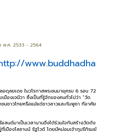
ราม พ.ศ. 2533 - 2564
 (http://www.buddhadha
ภูมิพลอดุลยเดช ในวโรกาสพระชนมายุครบ 6 รอบ 72
งเจนีวา ซึ่งเป็นที่รู้จักของคนทั่วไปว่า “วัด
ิกชนชาวไทยหรือแม้แต่ชาวลาวและกัมพูชา ทีอาศัย
์แลนด์มาเป็นเวลานานจึงได้ร่วมใจกันสร้างวัดดัง
ที่เมืองโลซานน์ รัฐโวด์ โดยมีหม่อมเจ้าภุมรีภิรมย์