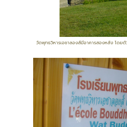
วัดพุทธวิหารเอชาลองส์มีอาคารสองหลัง โดยตัวอาคา