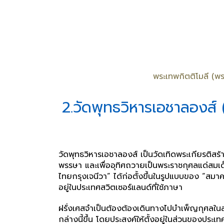
พระเทพกิตติโมลี (พร
2.วัดพุทธวิหารเอชาลอง
วัดพุทธวิหารเอชาลองส์ เป็นวัดเทิดพระเกียรติส
พรรษา และเพื่ออุทิศถวายเป็นพระราชกุศลแด่สมเด็จ
ไทยกรุงเจนีวา” ได้ก่อตั้งขึ้นในรูปแบบของ “สม
อยู่ในประเทศสวิตเซอร์แลนด์ที่ใช้ภาษา
ฝรั่งเศสจำเป็นต้องต้องเดินทางไปบำเพ็ญกุศลในส่
กล่างนี้ขึ้น โดยประสงค์ให้ตั้งอยู่ในส่วนของประเท