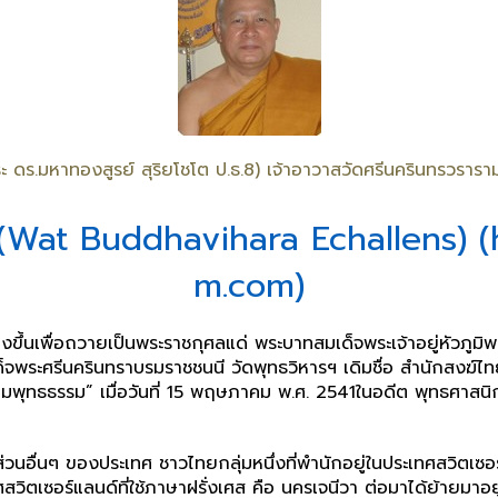
ะ ดร.มหาทองสูรย์ สุริยโชโต ป.ธ.8) เจ้าอาวาสวัดศรีนครินทรวรา
ส์ (Wat Buddhavihara Echallens)
m.com)
ร้างขึ้นเพื่อถวายเป็นพระราชกุศลแด่ พระบาทสมเด็จพระเจ้าอยู่หัว
พระศรีนครินทราบรมราชชนนี วัดพุทธวิหารฯ เดิมชื่อ สำนักสงฆ์ไทยเมือ
าคมพุทธธรรม” เมื่อวันที่ 15 พฤษภาคม พ.ศ. 2541ในอดีต พุทธศาสน
วนอื่นๆ ของประเทศ ชาวไทยกลุ่มหนึ่งที่พำนักอยู่ในประเทศสวิตเซอร
ศสวิตเซอร์แลนด์ที่ใช้ภาษาฝรั่งเศส คือ นครเจนีวา ต่อมาได้ย้ายมาอยู่