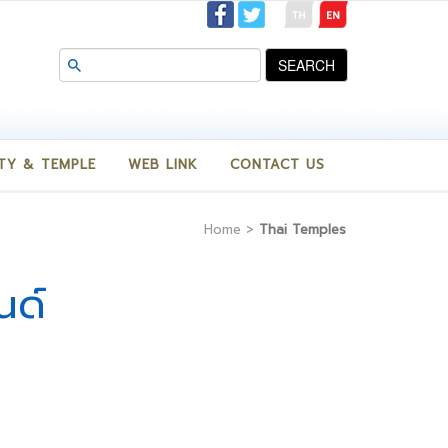
SEARCH
TY & TEMPLE
WEB LINK
CONTACT US
Home
>
Thai Temples
นด์