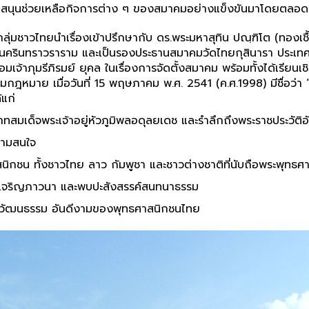
บสนุนช่วยเหลือกิจการต่าง ๆ ของสมาคมอย่างแข็งขันมาโดยตลอด
งกลุ่มชาวไทยนำเรื่องเข้าปรึกษากับ ดร.พระมหาสุทิน ปณฺฑิโต (ทองเ
ดศรีนครินทราวราราม และเป็นรองประธานสมาคมวัดไทยกุสินารา ประเ
่อมเจ้าภุมรีภิรมย์ ยุคล ในเรื่องการจัดตั้งสมาคม พร้อมทั้งได้เร
มกฎหมาย เมื่อวันที่ 15 พฤษภาคม พ.ศ. 2541 (ค.ศ.1998) มีชื่
แก่
บาทสมเด็จพระเจ้าอยู่หัวภูมิพลอดุลยเดช และรำลึกถึงพระราชประวั
ความสนใจ
ศาสนิกชน ทั้งชาวไทย ลาว กัมพูชา และชาวต่างชาติที่นับถือพระพุทธ
ีล เจริญภาวนา และพบปะสังสรรค์สนทนาธรรม
ี วัฒนธรรม อันดีงามของพุทธศาสนิกชนไทย