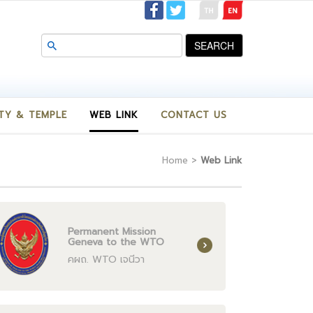
SEARCH
TY & TEMPLE
WEB LINK
CONTACT US
Home
>
Web Link
Permanent Mission
Geneva to the WTO
คผถ. WTO เจนีวา