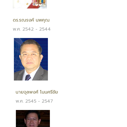
ดร.รณรงค์ นพคุณ
พ.ศ. 2542 - 2544
นายจุลพงศ์ โนนศรีชัย
พ.ศ. 2545 - 2547