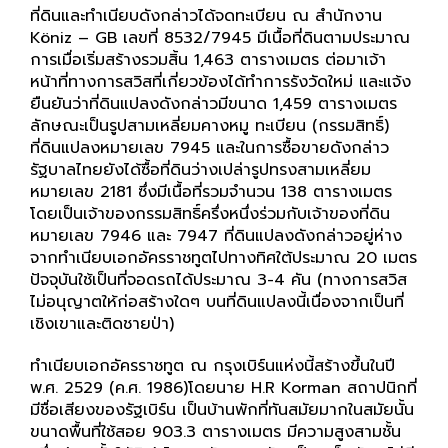
ที่ดินและทำเนียบดังกล่าวได้จดทะเบียน ณ สำนักงาน
Köniz – GB เลขที่ 8532/7945 มีเนื้อที่ดินตามประมาณ
การเมื่อเริ่มสร้างรวมสิ้น 1,463 ตารางเมตร ต่อมาเจ้า
หน้าที่ทางการสวิสที่เกี่ยวข้องได้ทำการรังวัดใหม่ และแจ้ง
ยืนยันว่าที่ดินแปลงดังกล่าวมีขนาด 1,459 ตารางเมตร
ลักษณะเป็นรูปสามเหลี่ยมคางหมู ทะเบียน (กรรมสิทธิ์)
ที่ดินแปลงหมายเลข 7945 และในการซื้อขายดังกล่าว
รัฐบาลไทยยังได้ซื้อที่ดินว่างเปล่ารูปทรงสามเหลี่ยม
หมายเลข 2181 ซึ่งมีเนื้อที่รวมจำนวน 138 ตารางเมตร
โดยเป็นเจ้าของกรรมสิทธิ์ครึ่งหนึ่งร่วมกับเจ้าของที่ดิน
หมายเลข 7946 และ 7947 ที่ดินแปลงดังกล่าวอยู่ห่าง
จากทำเนียบเอกอัครราชทูตไปทางทิศใต้ประมาณ 20 เมตร
ปัจจุบันใช้เป็นที่จอดรถได้ประมาณ 3-4 คัน (ทางการสวิส
ไม่อนุญาตให้ก่อสร้างใดๆ บนที่ดินแปลงนี้เนื่องจากเป็นที่
เชิงเขาและติดชายป่า)
ทำเนียบเอกอัครราชทูต ณ กรุงเบิร์นแห่งนี้สร้างขึ้นในปี
พ.ศ. 2529 (ค.ศ. 1986)โดยนาย H.R Korman สถาปนิกที่
มีชื่อเสียงของรัฐเบิร์น เป็นบ้านพักที่ทันสมัยมากในสมัยนั้น
ขนาดพื้นที่ใช้สอย 903.3 ตารางเมตร มีความสูงสามชั้น