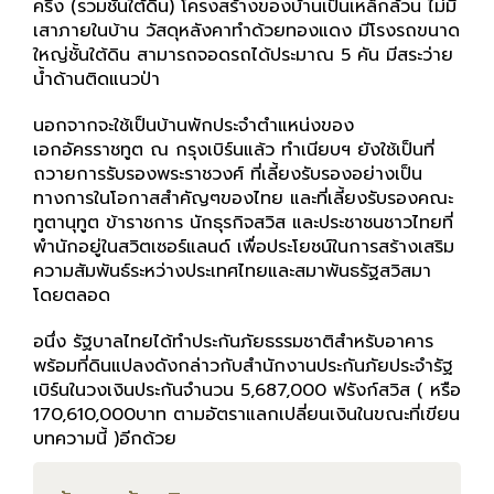
ครึ่ง (รวมชั้นใต้ดิน) โครงสร้างของบ้านเป็นเหล็กล้วน ไม่มี
เสาภายในบ้าน วัสดุหลังคาทำด้วยทองแดง มีโรงรถขนาด
ใหญ่ชั้นใต้ดิน สามารถจอดรถได้ประมาณ 5 คัน มีสระว่าย
น้ำด้านติดแนวป่า
นอกจากจะใช้เป็นบ้านพักประจำตำแหน่งของ
เอกอัครราชทูต ณ กรุงเบิร์นแล้ว ทำเนียบฯ ยังใช้เป็นที่
ถวายการรับรองพระราชวงศ์ ที่เลี้ยงรับรองอย่างเป็น
ทางการในโอกาสสำคัญๆของไทย และที่เลี้ยงรับรองคณะ
ทูตานุทูต ข้าราชการ นักธุรกิจสวิส และประชาชนชาวไทยที่
พำนักอยู่ในสวิตเซอร์แลนด์ เพื่อประโยชน์ในการสร้างเสริม
ความสัมพันธ์ระหว่างประเทศไทยและสมาพันธรัฐสวิสมา
โดยตลอด
อนึ่ง รัฐบาลไทยได้ทำประกันภัยธรรมชาติสำหรับอาคาร
พร้อมที่ดินแปลงดังกล่าวกับสำนักงานประกันภัยประจำรัฐ
เบิร์นในวงเงินประกันจำนวน 5,687,000 ฟรังก์สวิส ( หรือ
170,610,000บาท ตามอัตราแลกเปลี่ยนเงินในขณะที่เขียน
บทความนี้ )อีกด้วย