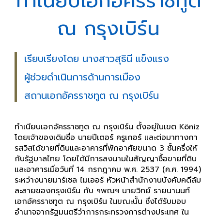
ทำเนียบเอกอัครราชทูต
ณ กรุงเบิร์น
เรียบเรียงโดย นางสาวสุธินี แข็งแรง
ผู้ช่วยดำเนินการด้านการเมือง
สถานเอกอัครราชทูต ณ กรุงเบิร์น
ทำเนียบเอกอัครราชทูต ณ กรุงเบิร์น ตั้งอยู่ในเขต Köniz
โดยเจ้าของเดิมชื่อ นายปีเตอร์ ครูเกอร์ และต่อมาทางกา
รสวิสได้ขายที่ดินและอาคารที่พักอาศัยขนาด 3 ชั้นครึ่งให้
กับรัฐบาลไทย โดยได้มีการลงนามในสัญญาซื้อขายที่ดิน
และอาคารเมื่อวันที่ 14 กรกฎาคม พ.ศ. 2537 (ค.ศ. 1994)
ระหว่างนายมาร์เซล ไมเออร์ หัวหน้าสำนักงานบังคับคดีล้ม
ละลายของกรุงเบิร์น กับ ฯพณฯ นายวิทย์ รายนานนท์
เอกอัครราชทูต ณ กรุงเบิร์น ในขณะนั้น ซึ่งได้รับมอบ
อำนาจจากรัฐมนตรีว่าการกระทรวงการต่างประเทศ ใน